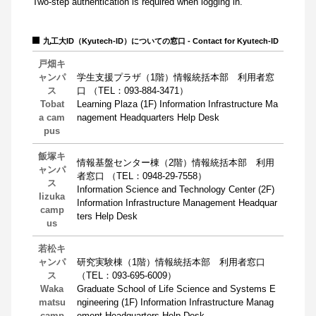
Two-step authentication is required when logging in.
九工大ID（Kyutech-ID）についての窓口 - Contact for Kyutech-ID
戸畑キ
ャンパ
学生支援プラザ（1階）情報統括本部 利用者窓
ス
口 （TEL：093-884-3471）
Tobat
Learning Plaza (1F) Information Infrastructure Ma
a cam
nagement Headquarters Help Desk
pus
飯塚キ
情報基盤センター棟（2階）情報統括本部 利用
ャンパ
者窓口 （TEL：0948-29-7558）
ス
Information Science and Technology Center (2F)
Iizuka
Information Infrastructure Management Headquar
camp
ters Help Desk
us
若松キ
ャンパ
研究実験棟（1階）情報統括本部 利用者窓口
ス
（TEL：093-695-6009）
Waka
Graduate School of Life Science and Systems E
matsu
ngineering (1F) Information Infrastructure Manag
camp
ement Headquarters Help Desk